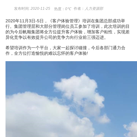
发布时间:
2020-11-25
作者：
人力资源部
热度：
0
℃
2020年11月3日-5日，《客户体验管理》培训在集团总部成功举
行。集团管理层和大部分管理岗位员工参加了培训，此次培训的目
的为今后帆顺集团将全方位提升客户体验，增加客户粘性，实现差
异化竞争以有效提升公司的竞争力向行业前三强迈进。
希望培训作为一个平台，大家一起探讨碰撞，今后各部门通力合
作，全方位打造愉悦的难以忘怀的客户体验!