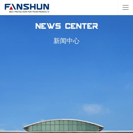
News Center
新闻中心