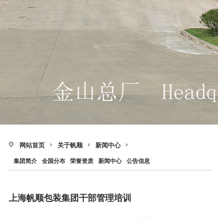
网站首页
关于帆顺
新闻中心
集团简介
全国分布
荣誉资质
新闻中心
公告信息
上海帆顺包装集团干部管理培训