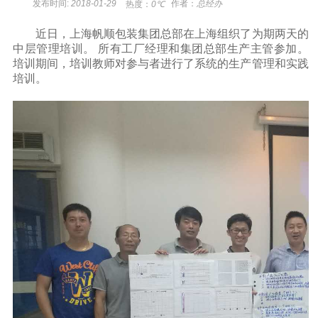
发布时间:
2018-01-29
作者：
总经办
热度：
0
℃
近日，上海帆顺包装集团总部在上海组织了为期两天的
中层管理培训。 所有工厂经理和集团总部生产主管参加。
培训期间，培训教师对参与者进行了系统的生产管理和实践
培训。