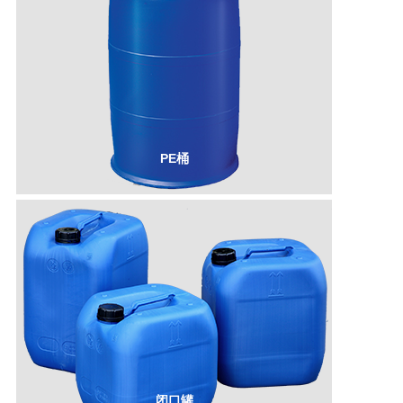
PE桶
PE桶
闭口罐